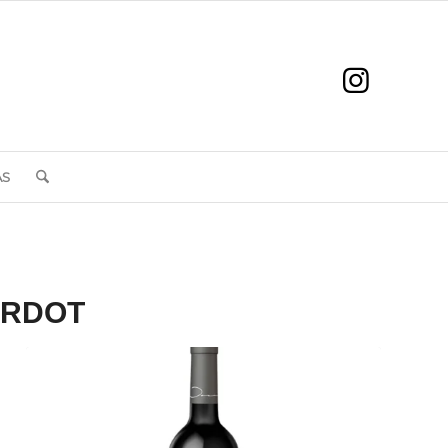
AS
ERDOT