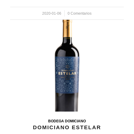
2020-01-06
/
0 Comentarios
BODEGA DOMICIANO
DOMICIANO ESTELAR