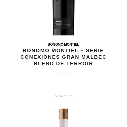
BONOMO MONTIEL
BONOMO MONTIEL – SERIE
CONEXIONES GRAN MALBEC
BLEND DE TERROIR
2026-03-30