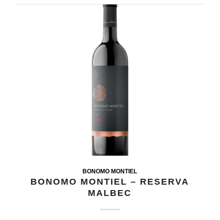
BONOMO MONTIEL
BONOMO MONTIEL – RESERVA
MALBEC